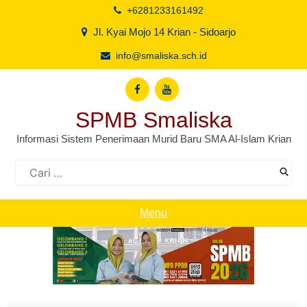
Skip
+6281233161492
to
Jl. Kyai Mojo 14 Krian - Sidoarjo
content
info@smaliska.sch.id
SPMB Smaliska
Informasi Sistem Penerimaan Murid Baru SMA Al-Islam Krian
Cari
untuk:
Menu