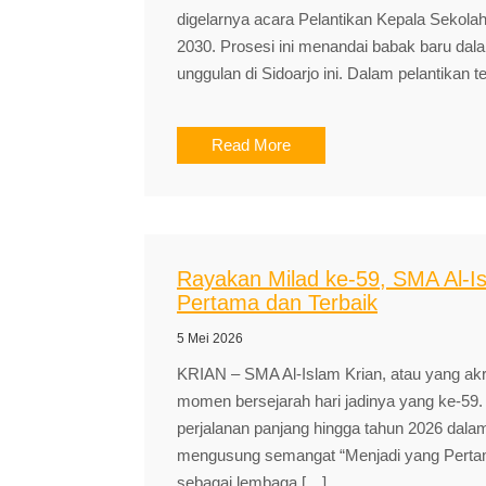
digelarnya acara Pelantikan Kepala Sekola
2030. Prosesi ini menandai babak baru dal
unggulan di Sidoarjo ini. Dalam pelantikan t
Read More
Rayakan Milad ke-59, SMA Al-I
Pertama dan Terbaik
5 Mei 2026
KRIAN – SMA Al-Islam Krian, atau yang a
momen bersejarah hari jadinya yang ke-59. 
perjalanan panjang hingga tahun 2026 dal
mengusung semangat “Menjadi yang Perta
sebagai lembaga […]