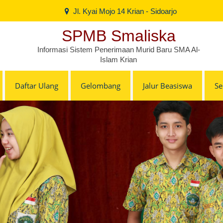
Jl. Kyai Mojo 14 Krian - Sidoarjo
SPMB Smaliska
Informasi Sistem Penerimaan Murid Baru SMA Al-
Islam Krian
Daftar Ulang
Gelombang
Jalur Beasiswa
S