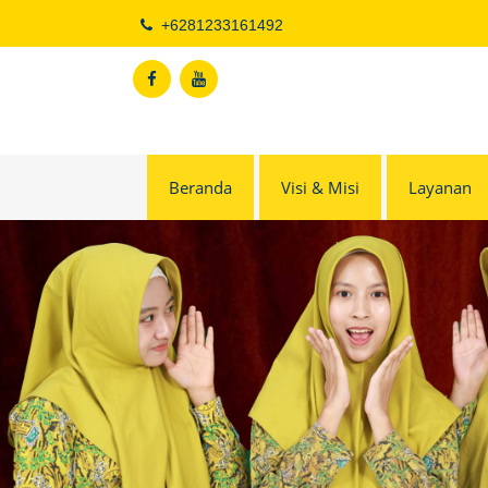
Skip
+6281233161492
to
content
Beranda
Visi & Misi
Layanan