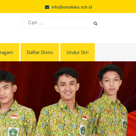
info@smaliska.sch.id
Cari
untuk:
eragam
Daftar Disini
Undur Diri