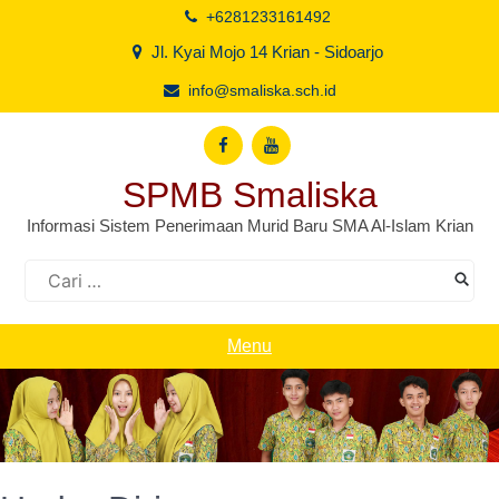
Skip
+6281233161492
to
Jl. Kyai Mojo 14 Krian - Sidoarjo
content
info@smaliska.sch.id
SPMB Smaliska
Informasi Sistem Penerimaan Murid Baru SMA Al-Islam Krian
Cari
untuk:
Menu