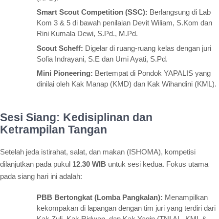
Smart Scout Competition (SSC):
Berlangsung di Lab
Kom 3 & 5 di bawah penilaian Devit Wiliam, S.Kom dan
Rini Kumala Dewi, S.Pd., M.Pd.
Scout Scheff:
Digelar di ruang-ruang kelas dengan juri
Sofia Indrayani, S.E dan Umi Ayati, S.Pd.
Mini Pioneering:
Bertempat di Pondok YAPALIS yang
dinilai oleh Kak Manap (KMD) dan Kak Wihandini (KML).
Sesi Siang: Kedisiplinan dan
Ketrampilan Tangan
Setelah jeda istirahat, salat, dan makan (ISHOMA), kompetisi
dilanjutkan pada pukul
12.30 WIB
untuk sesi kedua. Fokus utama
pada siang hari ini adalah:
PBB Bertongkat (Lomba Pangkalan):
Menampilkan
kekompakan di lapangan dengan tim juri yang terdiri dari
Kak Zuli, Kak Ridwan, dan Kak Yaqin (TNI AL, KML &