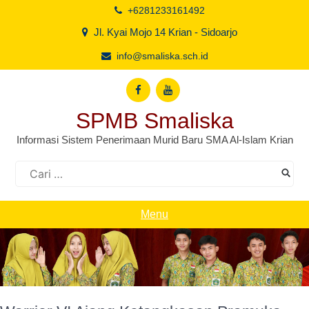
Skip
+6281233161492
to
Jl. Kyai Mojo 14 Krian - Sidoarjo
content
info@smaliska.sch.id
SPMB Smaliska
Informasi Sistem Penerimaan Murid Baru SMA Al-Islam Krian
Cari
untuk:
Menu