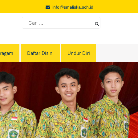
info@smaliska.sch.id
Cari
untuk:
eragam
Daftar Disini
Undur Diri