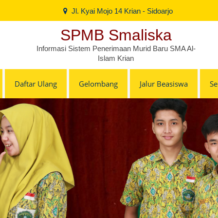
Jl. Kyai Mojo 14 Krian - Sidoarjo
SPMB Smaliska
Informasi Sistem Penerimaan Murid Baru SMA Al-
Islam Krian
Daftar Ulang
Gelombang
Jalur Beasiswa
S