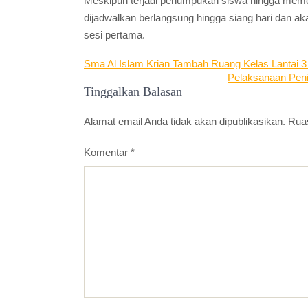
Meskipun terjadi penumpukan siswa hingga memen
dijadwalkan berlangsung hingga siang hari dan a
sesi pertama.
Navigasi
Sma Al Islam Krian Tambah Ruang Kelas Lantai 
Pelaksanaan Peni
pos
Tinggalkan Balasan
Alamat email Anda tidak akan dipublikasikan.
Ruas
Komentar
*