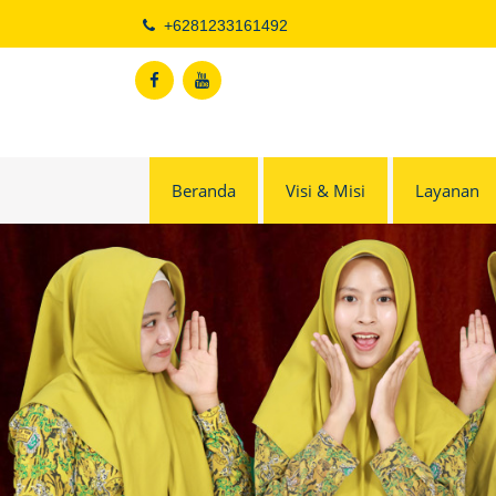
Skip
+6281233161492
to
content
Beranda
Visi & Misi
Layanan