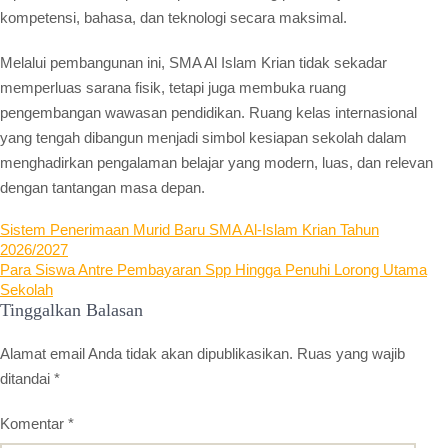
kompetensi, bahasa, dan teknologi secara maksimal.
Melalui pembangunan ini, SMA Al Islam Krian tidak sekadar
memperluas sarana fisik, tetapi juga membuka ruang
pengembangan wawasan pendidikan. Ruang kelas internasional
yang tengah dibangun menjadi simbol kesiapan sekolah dalam
menghadirkan pengalaman belajar yang modern, luas, dan relevan
dengan tantangan masa depan.
Navigasi
Sistem Penerimaan Murid Baru SMA Al-Islam Krian Tahun
2026/2027
pos
Para Siswa Antre Pembayaran Spp Hingga Penuhi Lorong Utama
Sekolah
Tinggalkan Balasan
Alamat email Anda tidak akan dipublikasikan.
Ruas yang wajib
ditandai
*
Komentar
*