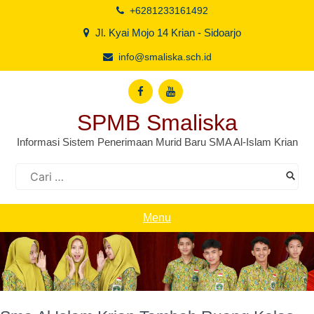
Skip
+6281233161492
to
Jl. Kyai Mojo 14 Krian - Sidoarjo
content
info@smaliska.sch.id
SPMB Smaliska
Informasi Sistem Penerimaan Murid Baru SMA Al-Islam Krian
Cari
untuk:
Menu